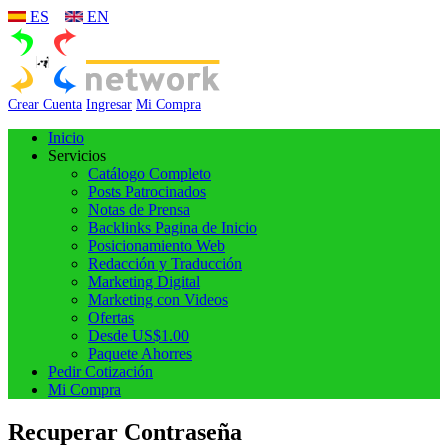
ES
EN
Crear Cuenta
Ingresar
Mi Compra
Inicio
Servicios
Catálogo Completo
Posts Patrocinados
Notas de Prensa
Backlinks Pagina de Inicio
Posicionamiento Web
Redacción y Traducción
Marketing Digital
Marketing con Videos
Ofertas
Desde US$1.00
Paquete Ahorres
Pedir Cotización
Mi Compra
Recuperar Contraseña