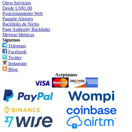
Otros Servicios
Desde US$1.00
Posicionamiento Web
Paquete Ahorres
Backlinks de Nicho
Page Authority Backlinks
Mejorar Metricas
Síguenos
Telegram
Facebook
Twitter
Instagram
Blog
Aceptamos