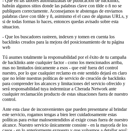
- Que en las labores automatizadas de publicacion de backlinks,
habrán algunos sitios donde las palabras clave con tilde o ñ no se
publiquen correctamente. Aconsejamos te abstengas de enviarnos
palabras clave con tilde y ñ, asimismo el el caso de algunas URLs, y
si de todas formas lo haces, entonces quedas avisado sobre esta
situacion.
- Que los buscadores rastreen, indexen y tomen en cuenta los
backlinks creados para la mejora del posicionamiento de tu página
web
Tú asumes totalmente la responsabilidad por el éxito de tu campaña
de backlinks ante cualquier factor - como los mencionados arriba,
mas no limitados únicamente a esos - que esté fuera del control
nuestro, por lo que cualquier reclamo en este sentido dejará en claro
que no leíste nuestras políticas de servicio de creación de backlinks
para comprender los alcances y limitaciones del servicio ofrecido y
será responsabilidad tuya indemnizar a Cherada Network ante
cualquier reclamación producto de estas situaciones fuera de nuestro
control.
Ante esta clase de inconvenientes que pueden presentarse al brindar
este servicio, rogamos tengas a bien leer cuidadosamente estas
políticas para evitar malosentendidos al exigir cosas fuera de nuestro
alcance. Nuestro servicio únicamente consiste - en la mayoría de los
casos - en lo anteriormente expuesto y que volvemos a detallar aquí: