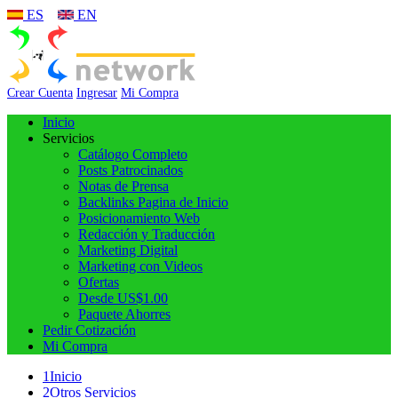
ES
EN
Crear Cuenta
Ingresar
Mi Compra
Inicio
Servicios
Catálogo Completo
Posts Patrocinados
Notas de Prensa
Backlinks Pagina de Inicio
Posicionamiento Web
Redacción y Traducción
Marketing Digital
Marketing con Videos
Ofertas
Desde US$1.00
Paquete Ahorres
Pedir Cotización
Mi Compra
1
Inicio
2
Otros Servicios