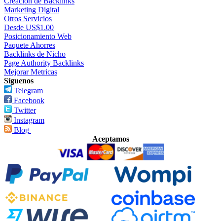
Creación de Backlinks
Marketing Digital
Otros Servicios
Desde US$1.00
Posicionamiento Web
Paquete Ahorres
Backlinks de Nicho
Page Authority Backlinks
Mejorar Metricas
Síguenos
Telegram
Facebook
Twitter
Instagram
Blog
Aceptamos