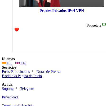
Proxies Privados IPv4 VPN
US
Paquete a
Idiomas
ES
EN
Servicios
Posts Patrocinados
*
Notas de Prensa
Backlinks Pagina de Inicio
Ayuda
Soporte
*
Telegram
Privacidad
Terminos de Servicio