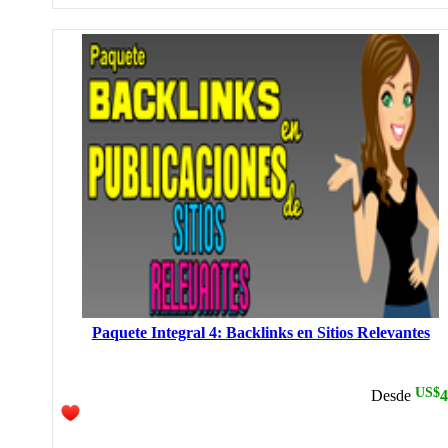
Paquete Integral 4: Backlinks en Sitios Relevantes
US$
Desde
4