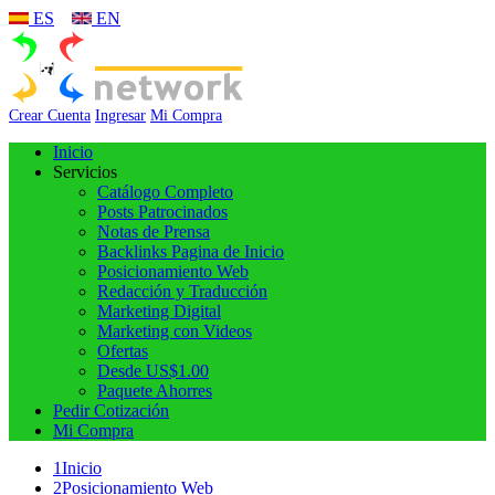
ES
EN
Crear Cuenta
Ingresar
Mi Compra
Inicio
Servicios
Catálogo Completo
Posts Patrocinados
Notas de Prensa
Backlinks Pagina de Inicio
Posicionamiento Web
Redacción y Traducción
Marketing Digital
Marketing con Videos
Ofertas
Desde US$1.00
Paquete Ahorres
Pedir Cotización
Mi Compra
1
Inicio
2
Posicionamiento Web