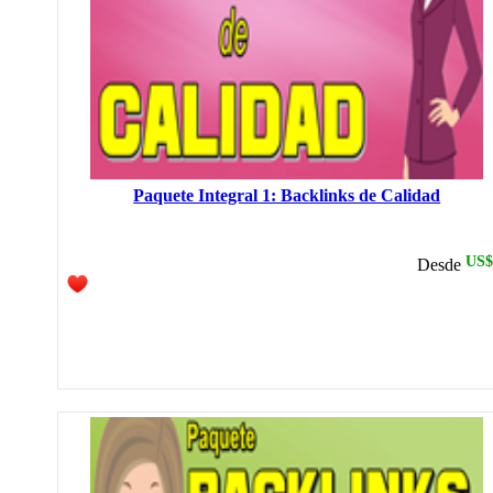
contento con sus servicios.
inkasunka @ 17:55:
Excelente trabajo como siempre. Como plus, entregan más de
los links solicitados. Me encanta ver cómo suben los links!
gestor @ 19:09:
Perfecto. gran trabajo. Gracias
Paquete Integral 1: Backlinks de Calidad
US$
Desde
colocatuweb @ 20:54:
aun espero lgun cambio en mi serp pero el trabajo fue bien
hcastellares @ 16:42:
Buen trabajo, es el primero que solicito, ahora veremos como
va cambiando el resultado de mi pagina. Con relación al
tiempo de entrega, muy bien.