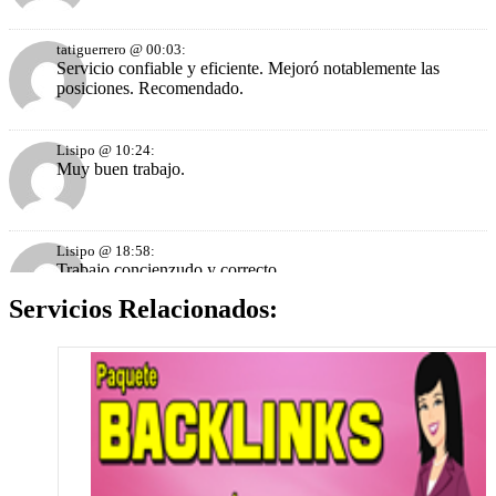
tatiguerrero @ 00:03:
Servicio confiable y eficiente. Mejoró notablemente las
posiciones. Recomendado.
Lisipo @ 10:24:
Muy buen trabajo.
Lisipo @ 18:58:
Trabajo concienzudo y correcto.
Servicios Relacionados:
bandbcuba @ 18:45:
Excelente el trabajo Ya se estan viendo algunos cambios en
las serps. Aunque me gustaría esperar algunos dias mas a ver
como se comportan el resultado final. Gran trabajo
SEOMugaburu @ 21:38:
Excelente. Muchas gracias.!!