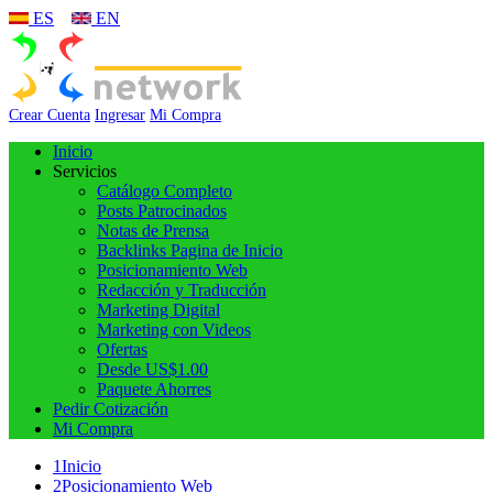
ES
EN
Crear Cuenta
Ingresar
Mi Compra
Inicio
Servicios
Catálogo Completo
Posts Patrocinados
Notas de Prensa
Backlinks Pagina de Inicio
Posicionamiento Web
Redacción y Traducción
Marketing Digital
Marketing con Videos
Ofertas
Desde US$1.00
Paquete Ahorres
Pedir Cotización
Mi Compra
1
Inicio
2
Posicionamiento Web