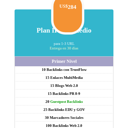
US$
284
Plan II Intermedio
para 1-3 URL
Entrega en 30 días
Primer Nivel
10 Backlinks con TrustFlow
15 Enlaces MultiMedia
15 Blogs Web 2.0
15 Backlinks PR 8-9
20
Guestpost Backlinks
25 Backlinks EDU y GOV
30 Marcadores Sociales
100 Backlinks Web 2.0