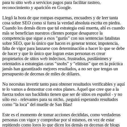
para tu sitio web a servicios pagos para facilitar rastreo,
reconocimiento y aparición en Google.
Llegó la hora de que rompas esquemas, encuadres y de leer tanta
cosa sobre SEO como si fuera la verdad absoluta escrita en piedra.
Cuando los demás dicen que tal estrategia está muerta, ahí es cuando
más se benefician nuestros clientes porque desaparece la
competencia que sigue a esos "gurús" con sus sentencias fatalistas
sobre SEO, que lo único que hacen es generar temor, impotencia,
falta de vigor para lanzarse con determinación a hacer lo que se debe
de hacer y que lo único que logran estas personas es crear
propietarios de sitios web indecisos, frustrados, pusilánimes y
orientados a estrategias caras "snobs" y "elitistas" que en la práctica
jamás han garantizado mejores resultados, a no ser que tengas un
presupuesto de decenas de miles de dólares.
No necesitas invertir tanto para obtener resultados verificables y aquí
te lo vamos a demostrar con estos planes. Aquel que cree que a la
fuerza todos sus backlinks tienen que ser de sitios en español - y no
sólo eso - relevantes para su nicho, ¡seguirá esperando resultados
como "la loca" del muelle de San Blas!
Este es el momento de tomar acciones decididas, como verdaderas
personas con vigor y comprobar por sí mismos, en vez de estar
repitiendo como loros lo que dicen los demás en decenas de blogs