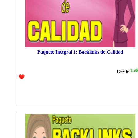
DonBandera @ 16:06:
Estupendo como siempre buen trabajo.espero que no
cambieis
DonBandera @ 23:46:
todo correcto gracias
Paquete Integral 1: Backlinks de Calidad
US$
Desde
DonBandera @ 10:37:
gracias por vuestro trabajo. Un saludo
seoxperto @ 10:56:
He ordenado en varias ocasiones a Cherada.net son un
recurso valioso en mi estrategia...
cocrear @ 19:47:
Muy bueno el servicio y la atención. Gracias !!!