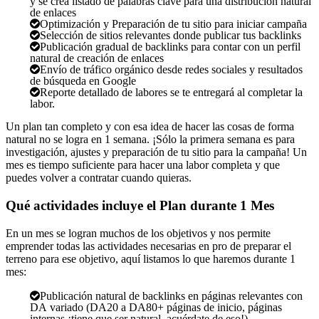
y se crea listado de palabras clave para una distribución natural
de enlaces
Optimización y Preparación de tu sitio para iniciar campaña
Selección de sitios relevantes donde publicar tus backlinks
Publicación gradual de backlinks para contar con un perfil
natural de creación de enlaces
Envío de tráfico orgánico desde redes sociales y resultados
de búsqueda en Google
Reporte detallado de labores se te entregará al completar la
labor.
Un plan tan completo y con esa idea de hacer las cosas de forma
natural no se logra en 1 semana. ¡Sólo la primera semana es para
investigación, ajustes y preparación de tu sitio para la campaña! Un
mes es tiempo suficiente para hacer una labor completa y que
puedes volver a contratar cuando quieras.
Qué actividades incluye el Plan durante 1 Mes
En un mes se logran muchos de los objetivos y nos permite
emprender todas las actividades necesarias en pro de preparar el
terreno para ese objetivo, aquí listamos lo que haremos durante 1
mes:
Publicación natural de backlinks en páginas relevantes con
DA variado (DA20 a DA80+ páginas de inicio, páginas
internas ¡tiene que ser natural, acuérdate de eso!)